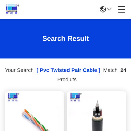
Search Result
Your Search
[ Pvc Twisted Pair Cable ]
Match
24
Produits