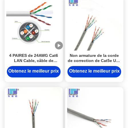
4 PAIRES de 24AWG Cat6
Non armature de la corde
LAN Cable, câble de
de correction de Cat5e Utp,
communication du réseau
câble Ethernet de la
UTP6
catégorie 5e de HDPE de la
Obtenez le meilleur prix
Obtenez le meilleur prix
CE