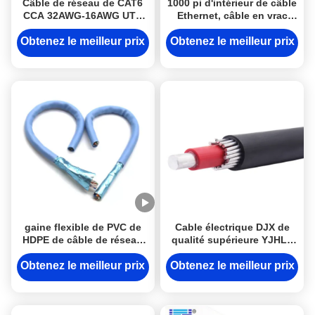
Câble de réseau de CAT6
1000 pi d'intérieur de câble
CCA 32AWG-16AWG UTP
Ethernet, câble en vrac
avec la certification de la
23awg Cat6 d'UTP
CE d'UL
Obtenez le meilleur prix
Obtenez le meilleur prix
gaine flexible de PVC de
Cable électrique DJX de
HDPE de câble de réseau
qualité supérieure YJHLV
de CAT 6A de conducteur
XLPE Cable électrique en
de ftp OFC de 0.58mm
aluminium isolé 1KV
Obtenez le meilleur prix
Obtenez le meilleur prix