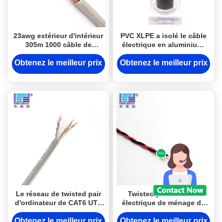
23awg extérieur d'intérieur
PVC XLPE a isolé le câble
305m 1000 câble de
électrique en aluminium,
twisted pair du pied 4 pour
cable électrique 0.6/1KV
la mise en réseau
Obtenez le meilleur prix
Obtenez le meilleur prix
Le réseau de twisted pair
Twisted pair de câble
d'ordinateur de CAT6 UTP
électrique de ménage de
câblent 4 paires
noyau de 0.6/1KV Rvs 2
d'utilisation de
Obtenez le meilleur prix
Obtenez le meilleur prix