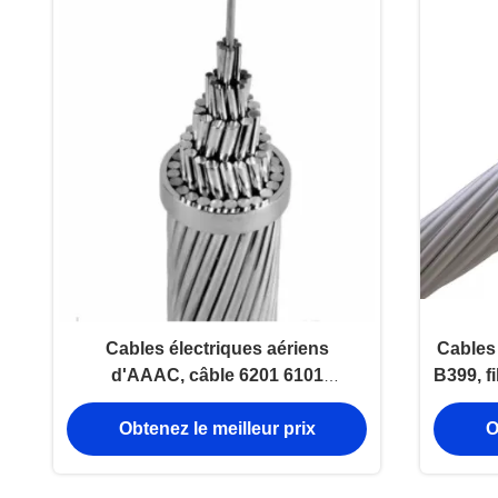
Cables électriques aériens
Cables
d'AAAC, câble 6201 6101
B399, f
empaqueté aérien en aluminium
Obtenez le meilleur prix
O