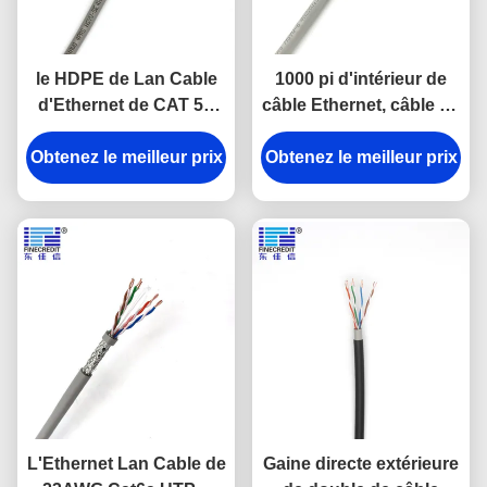
le HDPE de Lan Cable
1000 pi d'intérieur de
d'Ethernet de CAT 5E
câble Ethernet, câble en
d'UTP de 4 noyaux des
vrac 23awg Cat6 d'UTP
paires 8/CAT 5E de ftp a
Obtenez le meilleur prix
Obtenez le meilleur prix
isolé le câble de réseau
L'Ethernet Lan Cable de
Gaine directe extérieure