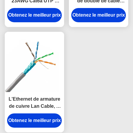
23AWG Cat6a UTP 4
de double de câble
paires a tordu le PVC
Ethernet d'enterrement
Obtenez le meilleur prix
engainé
Obtenez le meilleur prix
de 23AWG 0.56mm
L'Ethernet de armature
de cuivre Lan Cable, le
câble de données de
DJX Cat5e Utp 26awg 4
Obtenez le meilleur prix
de HDPE appareille