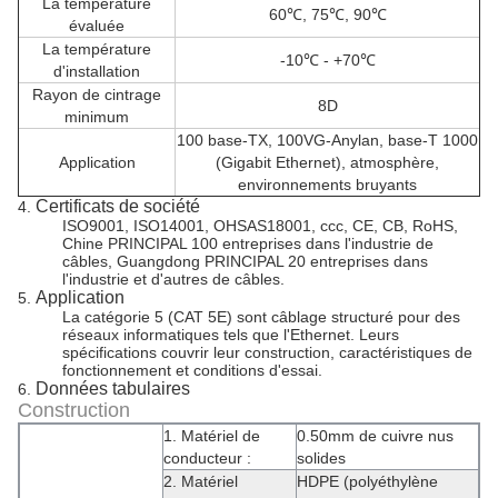
La température
60℃, 75℃, 90℃
évaluée
La température
-10℃ - +70℃
d'installation
Rayon de cintrage
8D
minimum
100 base-TX, 100VG-Anylan, base-T 1000
Application
(Gigabit Ethernet), atmosphère,
environnements bruyants
Certificats de société
4.
ISO9001, ISO14001, OHSAS18001, ccc, CE, CB, RoHS,
Chine PRINCIPAL 100 entreprises dans l'industrie de
câbles, Guangdong PRINCIPAL 20 entreprises dans
l'industrie et d'autres de câbles.
Application
5.
La catégorie 5 (CAT 5E) sont câblage structuré pour des
réseaux informatiques tels que l'Ethernet. Leurs
spécifications couvrir leur construction, caractéristiques de
fonctionnement et conditions d'essai.
Données tabulaires
6.
Construction
1.
Matériel de
0.50mm de cuivre nus
conducteur :
solides
2. Matériel
HDPE (polyéthylène