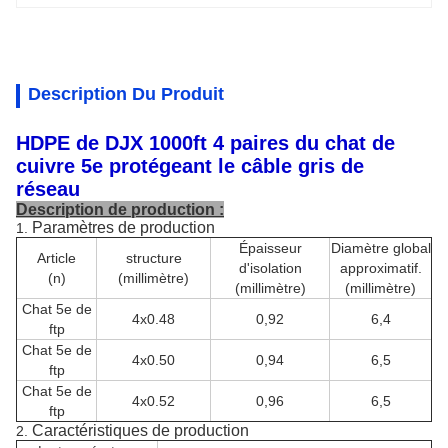
Description Du Produit
HDPE de DJX 1000ft 4 paires du chat de
cuivre 5e protégeant le câble gris de
réseau
Description de production :
Paramètres de production
1.
Épaisseur
Diamètre global
Article
structure
d'isolation
approximatif.
(n)
(millimètre)
(millimètre)
(millimètre)
Chat 5e de
4x0.48
0,92
6,4
ftp
Chat 5e de
4x0.50
0,94
6,5
ftp
Chat 5e de
4x0.52
0,96
6,5
ftp
Caractéristiques de production
2.