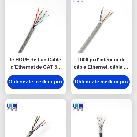
le HDPE de Lan Cable
1000 pi d'intérieur de
d'Ethernet de CAT 5E
câble Ethernet, câble en
d'UTP de 4 noyaux des
vrac 23awg Cat6 d'UTP
paires 8/CAT 5E de ftp a
Obtenez le meilleur prix
Obtenez le meilleur prix
isolé le câble de réseau