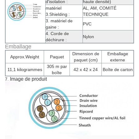
d'isolation :
haute densité)
matériel
AL, AM, COMITÉ
3.Shielding :
TECHNIQUE
3.
matériel de
PVC
gaine :
4. Corde de
Nylon
déchirure :
Emballage
Dimension de
Emballage
Approx.Weight
Paquet
paquet (cm)
externe
305 m par
11,1 kilogrammes
42 x 42 x 24
Boîte de carton
boîte
Image de produit
7.