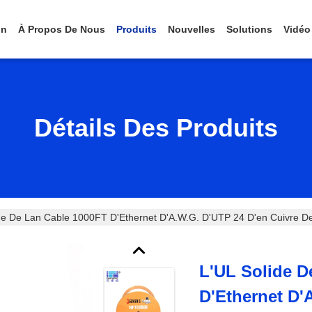
on
À Propos De Nous
Produits
Nouvelles
Solutions
Vidéo
Détails Des Produits
ide De Lan Cable 1000FT D'Ethernet D'A.W.G. D'UTP 24 D'en Cuivre
L'UL Solide D
D'Ethernet D'