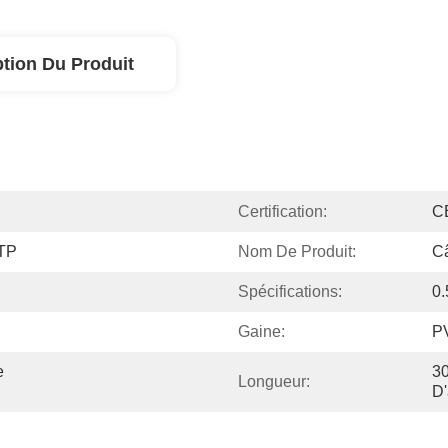
ption Du Produit
Certification:
C
TP
Nom De Produit:
Câ
Spécifications:
0
Gaine:
P
 
30
Longueur:
D