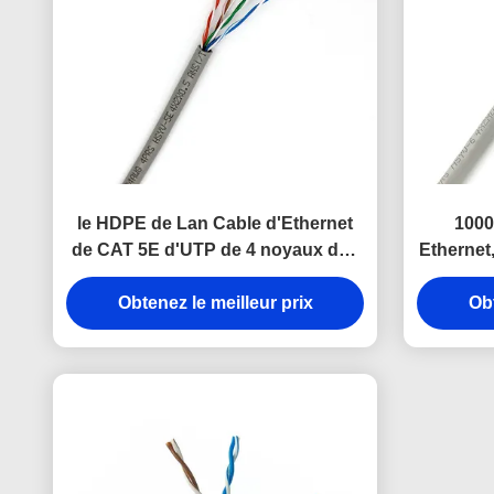
le HDPE de Lan Cable d'Ethernet
1000 
de CAT 5E d'UTP de 4 noyaux des
Ethernet
paires 8/CAT 5E de ftp a isolé le
Obtenez le meilleur prix
câble de réseau
Obt