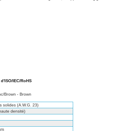
 d'ISO/IEC/RoHS
lanc/Brown - Brown
 solides (A.W.G. 23)
aute densité)
0m