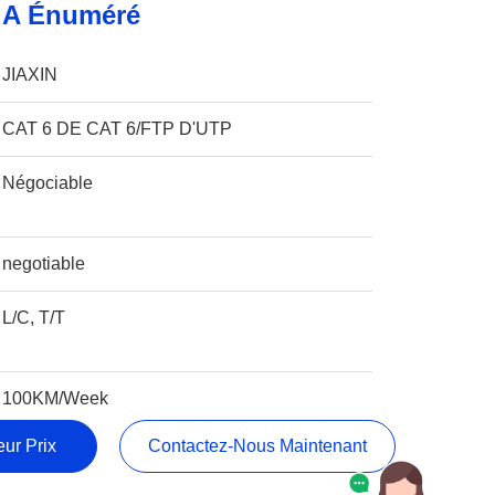
 A Énuméré
JIAXIN
CAT 6 DE CAT 6/FTP D'UTP
Négociable
negotiable
L/C, T/T
100KM/Week
ur Prix
Contactez-Nous Maintenant