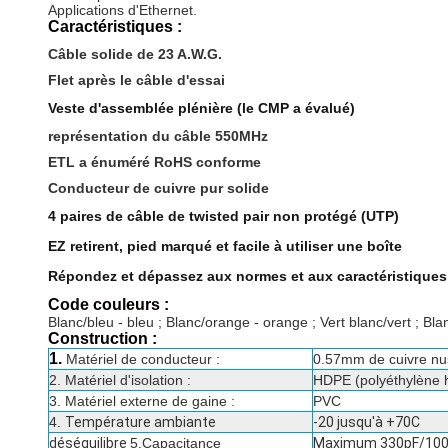
Applications d'Ethernet.
Caractéristiques :
Câble solide de 23 A.W.G.
Flet après le câble d'essai
Veste d'assemblée plénière (le CMP a évalué)
représentation du câble 550MHz
ETL a énuméré RoHS conforme
Conducteur de cuivre pur solide
4 paires de câble de twisted pair non protégé (UTP)
EZ retirent, pied marqué et facile à utiliser une boîte
Répondez et dépassez aux normes et aux caractéristiques
Code couleurs :
Blanc/bleu - bleu ; Blanc/orange - orange ; Vert blanc/vert ; B
Construction :
1.
Matériel de conducteur :
0.57mm de cuivre nus
2. Matériel d'isolation :
HDPE (polyéthylène h
3. Matériel externe de gaine :
PVC
4.
Température ambiante
-20 jusqu'à +70C
déséquilibre
5.Capacitance
Maximum 330pF/10