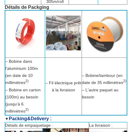
305m/roll
Détails de Packging
– Bobine dans
l'aluminium 100m
(en date de 10
– Bobine/tambour (en
2)
2)
millimètres
date de 35 millimètres
– Fil électrique prêt
– Bobine en carton
à la livraison
– L'autre paquet au
(100m) au besoin
besoin
(jusqu'à 6
2)
millimètres
Packing&Delivery :
▼
Détails de empaquetage :
La livraison :