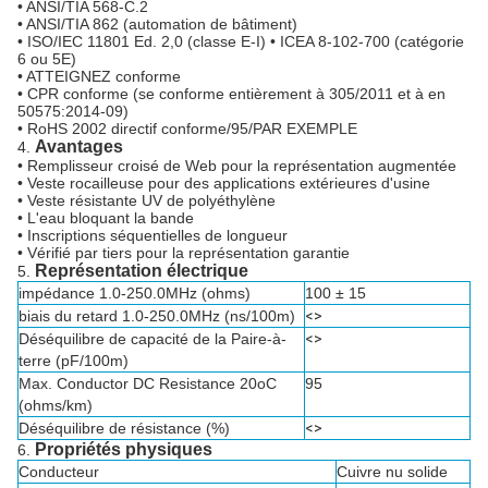
• ANSI/TIA 568-C.2
• ANSI/TIA 862 (automation de bâtiment)
• ISO/IEC 11801 Ed. 2,0 (classe E-I) • ICEA 8-102-700 (catégorie
6 ou 5E)
• ATTEIGNEZ conforme
• CPR conforme (se conforme entièrement à 305/2011 et à en
50575:2014-09)
• RoHS 2002 directif conforme/95/PAR EXEMPLE
Avantages
4.
• Remplisseur croisé de Web pour la représentation augmentée
• Veste rocailleuse pour des applications extérieures d'usine
• Veste résistante UV de polyéthylène
• L'eau bloquant la bande
• Inscriptions séquentielles de longueur
• Vérifié par tiers pour la représentation garantie
Représentation électrique
5.
impédance 1.0-250.0MHz (ohms)
100 ± 15
biais du retard 1.0-250.0MHz (ns/100m)
<>
Déséquilibre de capacité de la Paire-à-
<>
terre (pF/100m)
Max. Conductor DC Resistance 20oC
95
(ohms/km)
Déséquilibre de résistance (%)
<>
Propriétés physiques
6.
Conducteur
Cuivre nu solide