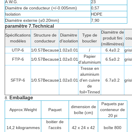
A.W.G.
23
Diamètre de conducteur (+/-0.005mm)
0,57
Isolation
HDPE
Diamètre externe (±0.20mm)
7,90
paramètre 7.Technical
Diamètre de
Spécifications
Structure de
Diamètre
Type de
produit fini
cou
modèles
conducteur
d'isolation
bouclier
(millimètres)
UTP-6
1/0.57Because
1.02±0.01
/
6.4±0.2
gris
Papier
FTP-6
1/0.57Because
1.02±0.01
6.5±0.2
gris
d'aluminium
Tresse en
aluminium
SFTP-6
1/0.57Because
1.02±0.01
d'en cuivre
6.7±0.2
gris
de
foil+Tinned
Emballage
8.
Paquets par
dimension de
Approx.Weight
Paquet
conteneur de
boîte (cm)
20 pi
boitier de
14,2 kilogrammes
l'accès
42 x 24 x 42
boîte 800