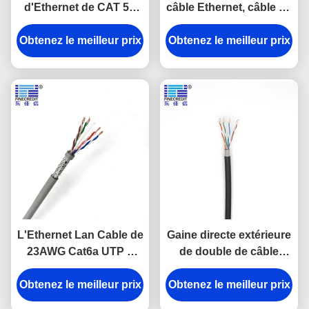
d'Ethernet de CAT 5E
câble Ethernet, câble en
d'UTP de 4 noyaux des
vrac 23awg Cat6 d'UTP
paires 8/CAT 5E de ftp a
Obtenez le meilleur prix
Obtenez le meilleur prix
isolé le câble de réseau
L'Ethernet Lan Cable de
Gaine directe extérieure
23AWG Cat6a UTP 4
de double de câble
paires a tordu le PVC
Ethernet d'enterrement
Obtenez le meilleur prix
engainé
Obtenez le meilleur prix
de 23AWG 0.56mm