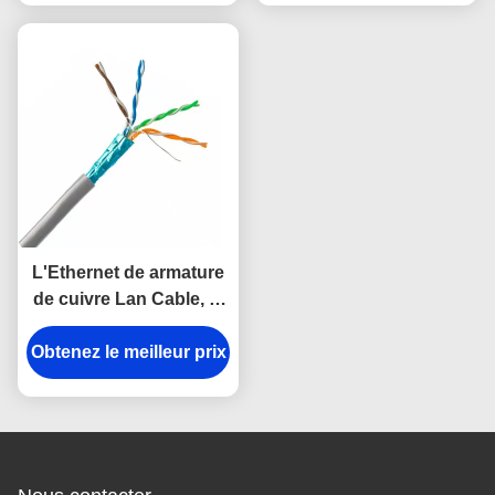
L'Ethernet de armature
de cuivre Lan Cable, le
câble de données de
DJX Cat5e Utp 26awg 4
Obtenez le meilleur prix
de HDPE appareille