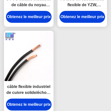
de câble du noyau
flexible de YZW,
2.5mm2 isolé pour le
conducteur de cuivre
Obtenez le meilleur prix
ménage
nu Cable de 1.5mm - de
Obtenez le meilleur prix
400mm
câble flexible industriel
de cuivre solide/échoué
H05V-K H07V-K de
Obtenez le meilleur prix
2.5mm