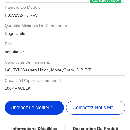
Numéro De Modèle:
H05V2V2-F / RVV
Quantité Minimale De Commande:
Négociable
Prix:
negotiable
Conditions De Paiement:
L/C, T/T, Western Union, MoneyGram, D/P, T/T
Capacité D'approvisionnement:
100KM/WEEK
Obtenez Le Meilleur Prix
Contactez-Nous Maintenant
Informations Détaillées
Description Du Produit