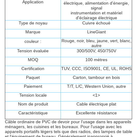
Application
électrique, alimentation d'énergie,
signal
instrumentation et matériel
d'éclairage électrique
Type de noyau
Cuivre échoué
Marque
LineGiant
Rouge, noir, bleu, jaune, vert, blanc,
couleur :
autre
Tension évaluée
300/500V, 450/750V
MOQ
100 mètres
Certification
TUV, CCC, ISO9001, CE, UL, ROHS
Paquet
Carton, tambour en bois
Paiement
T/T, L/C, Western Union, autre
Tension locale
<1>
Nom de produit
Cable électrique plat
Caractéristique
Excellente résistance
Câble ordinaire de PVC de devoir pour l'usage dans les appareils
ménagers, les cuisines et les bureaux. Pour l'usage avec les
appareils portatifs légers tels que des radios, des lampes de table
et l'équipement de bureau. Généralement inapproprié à