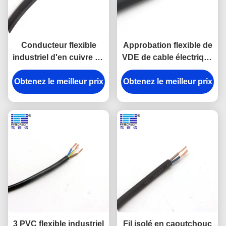
Conducteur flexible
Approbation flexible de
industriel d'en cuivre de
VDE de cable électrique
noyau de Muti de câble
de PVC de H05V2V2-F
Obtenez le meilleur prix
de H05VVF 0.5-6mm2
Obtenez le meilleur prix
2x0.75mm2 300/500V
3 PVC flexible industriel
Fil isolé en caoutchouc