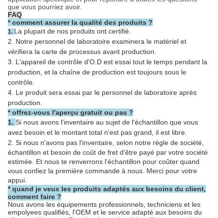
que vous pourriez avoir.
FAQ
*
comment assurer la qualité des produits ?
La plupart de nos produits ont certifié.
1.
2. Notre personnel de laboratoire examinera le matériel et
vérifiera la carte de processus avant production.
3. L'appareil de contrôle d'O.D est essai tout le temps pendant la
production, et la chaîne de production est toujours sous le
contrôle.
4. Le produit sera essai par le personnel de laboratoire après
production.
* offrez-vous l'aperçu gratuit ou pas ?
1.
Si nous avons l'inventaire au sujet de l'échantillon que vous
avez besoin et le montant total n'est pas grand, il est libre.
2.
Si nous n'avons pas l'inventaire, selon notre règle de société,
échantillon et besoin de coût de fret d'être payé par votre société
estimée. Et nous te renverrons l'échantillon pour coûter quand
vous confiez la première commande à nous. Merci pour votre
appui.
* quand je veux les produits adaptés aux besoins du client,
comment faire ?
Nous avons les équipements professionnels, techniciens et les
empolyees qualifiés, l'OEM et le service adapté aux besoins du