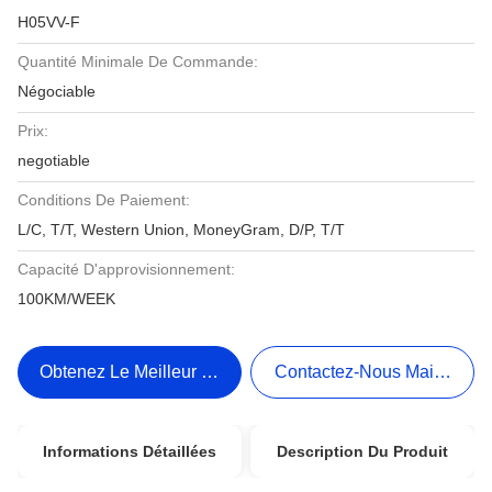
H05VV-F
Quantité Minimale De Commande:
Négociable
Prix:
negotiable
Conditions De Paiement:
L/C, T/T, Western Union, MoneyGram, D/P, T/T
Capacité D'approvisionnement:
100KM/WEEK
Obtenez Le Meilleur Prix
Contactez-Nous Maintenant
Informations Détaillées
Description Du Produit