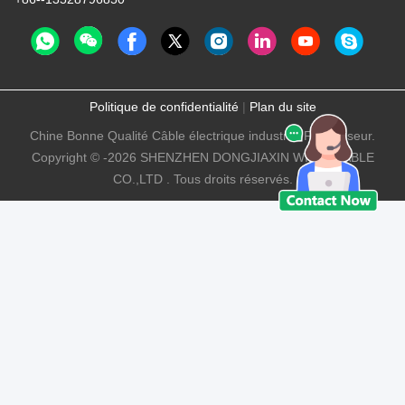
Politique de confidentialité
|
Plan du site
Chine Bonne Qualité Câble électrique industriel Fournisseur.
Copyright © -2026 SHENZHEN DONGJIAXIN WIRE&CABLE
CO.,LTD . Tous droits réservés.