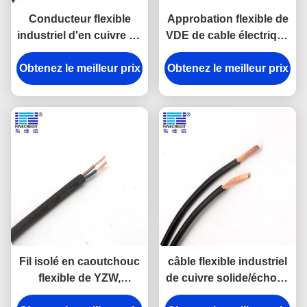
Conducteur flexible
Approbation flexible de
industriel d'en cuivre de
VDE de cable électrique
noyau de Muti de câble
de PVC de H05V2V2-F
Obtenez le meilleur prix
de H05VVF 0.5-6mm2
Obtenez le meilleur prix
2x0.75mm2 300/500V
Fil isolé en caoutchouc
câble flexible industriel
flexible de YZW,
de cuivre solide/échoué
conducteur de cuivre
H05V-K H07V-K de