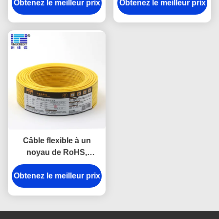
nu Cable de 1.5mm - de
Obtenez le meilleur prix
Obtenez le meilleur prix
2.5mm
400mm
Câble flexible à un
noyau de RoHS,
câblage cuivre isolant
Obtenez le meilleur prix
de PVC de H05V-K
H07V-K