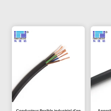
Conducteur flexible industriel d'en
Approb