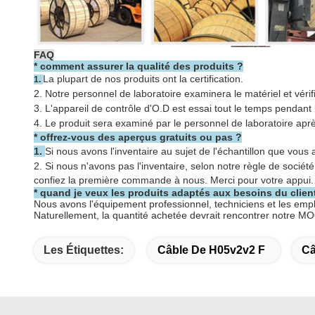
FAQ
*
comment assurer la qualité des produits ?
La plupart de nos produits ont la certification.
1.
2. Notre personnel de laboratoire examinera le matériel et véri
3. L'appareil de contrôle d'O.D est essai tout le temps pendant 
4. Le produit sera examiné par le personnel de laboratoire apr
* offrez-vous des aperçus gratuits ou pas ?
1.
Si nous avons l'inventaire au sujet de l'échantillon que vous a
2.
Si nous n'avons pas l'inventaire, selon notre règle de sociét
confiez la première commande à nous. Merci pour votre appui.
* quand je veux les produits adaptés aux besoins du client
Nous avons l'équipement professionnel, techniciens et les emplo
Naturellement, la quantité achetée devrait rencontrer notre M
Les Étiquettes:
Câble De H05v2v2 F
Câ