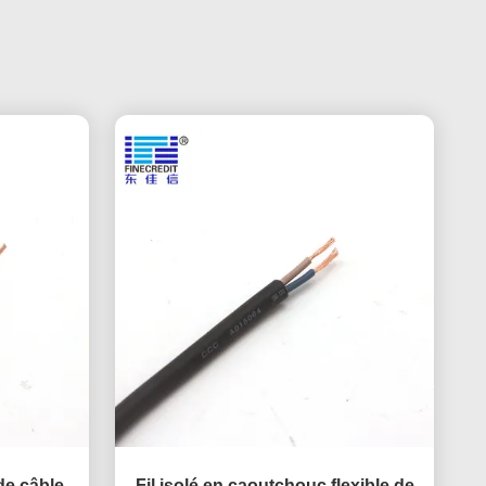
 de câble
Fil isolé en caoutchouc flexible de