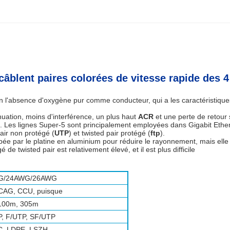
câblent paires colorées de vitesse rapide des 4
n l'absence d'oxygène pur comme conducteur, qui a les caractéristique
nuation, moins d'interférence, un plus haut
ACR
et une perte de retour s
on. Les lignes Super-5 sont principalement employées dans Gigabit Ether
pair non protégé (
UTP
) et twisted pair protégé (
ftp
).
pée par le platine en aluminium pour réduire le rayonnement, mais elle
 twisted pair est relativement élevé, et il est plus difficile
G/24AWG/26AWG
CAG, CCU, puisque
100m, 305m
, F/UTP, SF/UTP
C, LDPE, LSZH