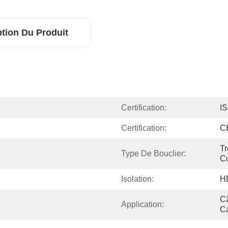
ption Du Produit
Certification:
I
Certification:
C
Tr
Type De Bouclier:
Cu
Isolation:
H
Câ
Application:
C