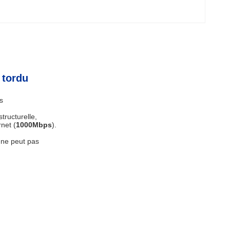
 tordu
s
tructurelle,
net (
1000Mbps
).
 ne peut pas