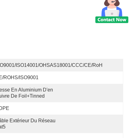
SO9001/ISO14001/OHSAS18001/CCC/CE/RoH
E/ROHS/ISO9001
esse En Aluminium D'en 
ivre De Foil+Tinned
DPE
ble Extérieur Du Réseau 
at5