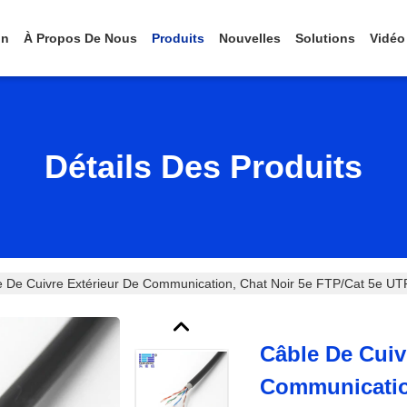
on
À Propos De Nous
Produits
Nouvelles
Solutions
Vidéo
Détails Des Produits
e De Cuivre Extérieur De Communication, Chat Noir 5e FTP/Cat 5e U
Câble De Cuiv
Communication