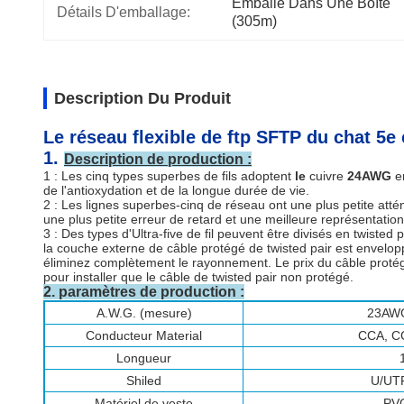
Emballé Dans Une Boîte 
Détails D'emballage:
(305m)
Description Du Produit
Le réseau flexible de ftp SFTP du chat 5e 
1.
Description de production :
1 : Les cinq types superbes de fils adoptent
le
cuivre
24AWG
e
de l'antioxydation et de la longue durée de vie.
2 : Les lignes superbes-cinq de réseau ont une plus petite atté
une plus petite erreur de retard et une meilleure représentati
3 : Des types d'Ultra-five de fil peuvent être divisés en twisted 
la couche externe de câble protégé de twisted pair est envelop
éliminez complètement le rayonnement. Le prix du câble protégé de
pour installer que le câble de twisted pair non protégé.
2.
paramètres de production :
A.W.G. (mesure)
23AW
Conducteur Material
CCA, C
Longueur
Shiled
U/UTP
Matériel de veste
PV