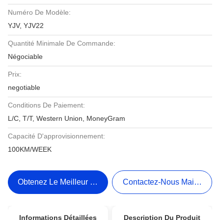
Numéro De Modèle:
YJV, YJV22
Quantité Minimale De Commande:
Négociable
Prix:
negotiable
Conditions De Paiement:
L/C, T/T, Western Union, MoneyGram
Capacité D'approvisionnement:
100KM/WEEK
Obtenez Le Meilleur Prix
Contactez-Nous Maintenant
Informations Détaillées
Description Du Produit