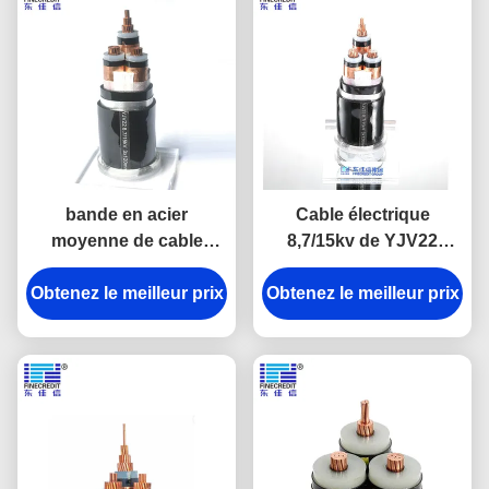
bande en acier
Cable électrique
moyenne de cable
8,7/15kv de YJV22
électrique de tension de
YJLV22 YJV23, fil
Obtenez le meilleur prix
PVC YJV22 de 35mm
électrique ignifuge de 3
Obtenez le meilleur prix
blindée
noyaux