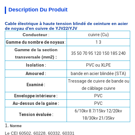
Description Du Produit
Cable électrique à haute tension blindé de ceinture en acier
de noyau d'en cuivre de YJV22/YJV
Conducteur
:
cuivre (Cu)
Gamme du nombre de noyaux
:
1 3
Gamme de la section
35 50 70 95 120 150 185 240
transversale (mm2) :
Isolation :
PVC ou XLPE
Amoured :
bande en acier blindée (STA)
Tressage de cuivre de bande ou
Examiné :
de câblage cuivre
Enveloppe intérieure :
PVC
Au-dessus de la gaine :
PVC
6/10kv 8.7/15kv 12/20kv
Tension évaluée :
18/30kv 21/35kv
1.
Norme
Le CEI 60502, 60228, 60332, 60331