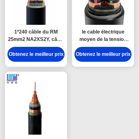
1*240 câble du RM
le cable électrique
25mm2 NA2XS2Y, câble
moyen de la tension
souterrain d'Uo/U 12-
11kv XLPE a isolé le CEI
Obtenez le meilleur prix
20kV Urd
Obtenez le meilleur prix
à un noyau 60502