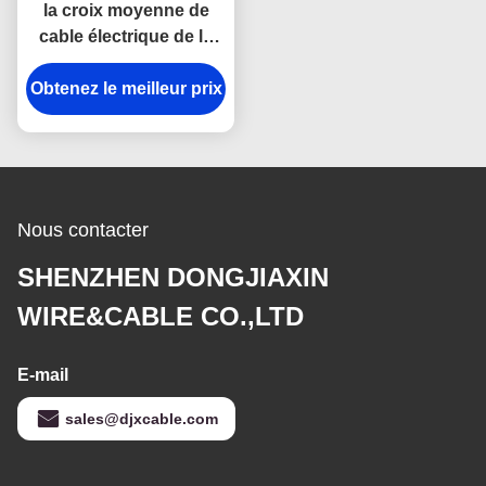
la croix moyenne de
cable électrique de la
tension 25-630mm2 a lié
Obtenez le meilleur prix
le polyéthylène isolé
Nous contacter
SHENZHEN DONGJIAXIN
WIRE&CABLE CO.,LTD
E-mail
sales@djxcable.com