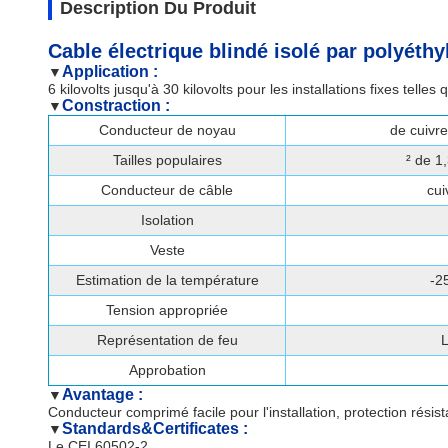
Description Du Produit
Cable électrique blindé isolé par polyéth
Application :
▼
6 kilovolts jusqu'à 30 kilovolts pour les installations fixes telles
Constraction :
▼
Conducteur de noyau
de cuivr
Tailles populaires
² de 1
Conducteur de câble
cui
Isolation
Veste
Estimation de la température
-2
Tension appropriée
Représentation de feu
L
Approbation
Avantage :
▼
Conducteur comprimé facile pour l'installation, protection résist
Standards&Certificates :
▼
Le CEI 60502-2