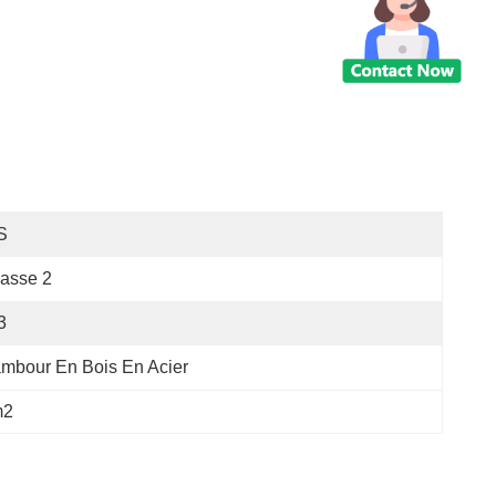
S
asse 2
3
mbour En Bois En Acier
m2