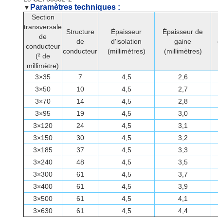
Paramètres techniques :
▼
Section
transversale
Structure
Épaisseur
Épaisseur de
de
de
d'isolation
gaine
conducteur
conducteur
(millimètres)
(millimètres)
(² de
millimètre)
3×35
7
4,5
2,6
3×50
10
4,5
2,7
3×70
14
4,5
2,8
3×95
19
4,5
3,0
3×120
24
4,5
3,1
3×150
30
4,5
3,2
3×185
37
4,5
3,3
3×240
48
4,5
3,5
3×300
61
4,5
3,7
3×400
61
4,5
3,9
3×500
61
4,5
4,1
3×630
61
4,5
4,4