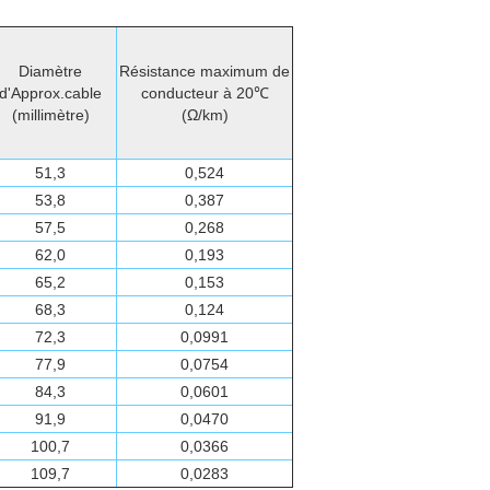
Diamètre
Résistance maximum de
d'Approx.cable
conducteur à 20℃
(millimètre)
(Ω/km)
51,3
0,524
53,8
0,387
57,5
0,268
62,0
0,193
65,2
0,153
68,3
0,124
72,3
0,0991
77,9
0,0754
84,3
0,0601
91,9
0,0470
100,7
0,0366
109,7
0,0283