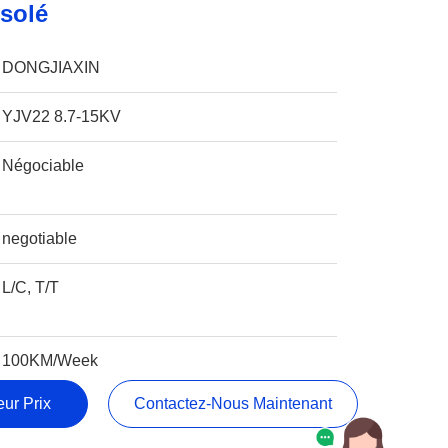
Isolé
DONGJIAXIN
YJV22 8.7-15KV
Négociable
negotiable
L/C, T/T
100KM/Week
ur Prix
Contactez-Nous Maintenant