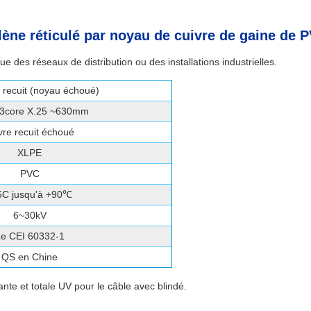
ylène réticulé par noyau de cuivre de gaine de P
 que des réseaux de distribution ou des installations industrielles.
e recuit (noyau échoué)
,3core X.25 ~630mm
vre recuit échoué
XLPE
PVC
5C jusqu'à +90℃
6~30kV
e CEI 60332-1
QS en Chine
ante et totale UV pour le câble avec blindé.