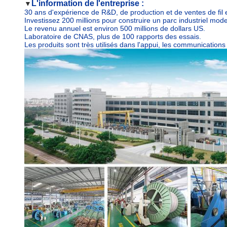
L'information de l'entreprise :
▼
30 ans d'expérience de R&D, de production et de ventes de fil 
Investissez 200 millions pour construire un parc industriel mo
Le revenu annuel est environ 500 millions de dollars US.
Laboratoire de CNAS, plus de 100 rapports des essais.
Les produits sont très utilisés dans l'appui, les communications