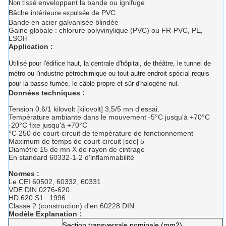
enveloppant la bande ou ignifuge
Non tissé
Bâche intérieure
de PVC
expulsée
Bande en acier galvanisée blindée
Gaine globale : chlorure polyvinylique (PVC) ou FR-PVC, PE,
LSOH
Application :
Utilisé pour l'édifice haut, la centrale d'hôpital, de théâtre, le tunnel de
métro ou l'industrie pétrochimique ou tout autre endroit spécial requis
pour la basse fumée, le câble propre et sûr d'halogène nul.
Données techniques :
Tension 0.6/1 kilovolt [kilovolt] 3,5/5 mn d'essai.
Température ambiante dans le mouvement -5°C jusqu'à +70°C
-20°C fixe jusqu'à +70°C
°C 250 de court-circuit de température de fonctionnement
Maximum de temps de court-circuit [sec] 5
Diamètre 15 de mn X de rayon de cintrage
En standard 60332-1-2 d'inflammabilité
Normes :
Le CEI 60502, 60332, 60331
VDE DIN 0276-620
HD 620 S1 : 1996
Classe 2 (construction) d'en 60228 DIN
Modèle Explanation :
Section transversale nominale (mm2)