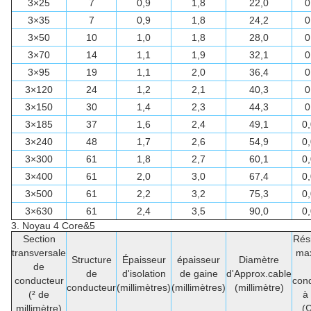
3×25
7
0,9
1,8
22,0
0
3×35
7
0,9
1,8
24,2
0
3×50
10
1,0
1,8
28,0
0
3×70
14
1,1
1,9
32,1
0
3×95
19
1,1
2,0
36,4
0
3×120
24
1,2
2,1
40,3
0
3×150
30
1,4
2,3
44,3
0
3×185
37
1,6
2,4
49,1
0
3×240
48
1,7
2,6
54,9
0
3×300
61
1,8
2,7
60,1
0
3×400
61
2,0
3,0
67,4
0
3×500
61
2,2
3,2
75,3
0
3×630
61
2,4
3,5
90,0
0
3.
Noyau 4 Core&5
Section
Rés
transversale
ma
Structure
Épaisseur
épaisseur
Diamètre
de
de
d'isolation
de gaine
d'Approx.cable
conducteur
con
conducteur
(millimètres)
(millimètres)
(millimètre)
(² de
à
millimètre)
(