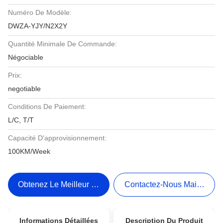
Numéro De Modèle:
DWZA-YJY/N2X2Y
Quantité Minimale De Commande:
Négociable
Prix:
negotiable
Conditions De Paiement:
L/C, T/T
Capacité D'approvisionnement:
100KM/Week
Obtenez Le Meilleur Prix
Contactez-Nous Maintenant
Informations Détaillées
Description Du Produit