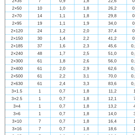
2×35
7
0,9
1,8
22,6
0
2×50
10
1,0
1,8
26,2
0
2×70
14
1,1
1,8
29,8
0
2×95
19
1,1
1,9
34,0
0
2×120
24
1,2
2,0
37,4
0
2×150
30
1,4
2,2
41,2
0
2×185
37
1,6
2,3
45,6
0
2×240
48
1,7
2,5
51,0
0
2×300
61
1,8
2,6
56,0
0
2×400
61
2,0
2,9
62,6
0
2×500
61
2,2
3,1
70,0
0
2×630
61
2,4
3,3
83,6
0
3×1.5
1
0,7
1,8
11,2
3×2.5
1
0,7
1,8
12,1
3×4
1
0,7
1,8
13,2
3×6
1
0,7
1,8
14,0
3×10
7
0,7
1,8
16,4
3×16
7
0,7
1,8
18,6