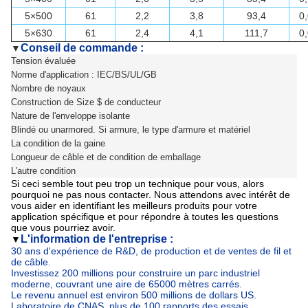
5×500
61
2,2
3,8
93,4
0
5×630
61
2,4
4,1
111,7
0
Conseil de commande :
▼
Tension évaluée
Norme d'application : IEC/BS/UL/GB
Nombre de noyaux
Construction de Size $ de conducteur
Nature de l'enveloppe isolante
Blindé ou unarmored. Si armure, le type d'armure et matériel
La condition de la gaine
Longueur de câble et de condition de emballage
L'autre condition
Si ceci semble tout peu trop un technique pour vous, alors
pourquoi ne pas nous contacter. Nous attendons avec intérêt de
vous aider en identifiant les meilleurs produits pour votre
application spécifique et pour répondre à toutes les questions
que vous pourriez avoir.
L'information de l'entreprise :
▼
30 ans d'expérience de R&D, de production et de ventes de fil et
de câble.
Investissez 200 millions pour construire un parc industriel
moderne, couvrant une aire de 65000 mètres carrés.
Le revenu annuel est environ 500 millions de dollars US.
Laboratoire de CNAS, plus de 100 rapports des essais.