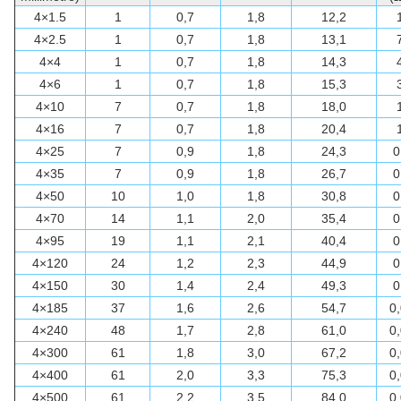
4×1.5
1
0,7
1,8
12,2
4×2.5
1
0,7
1,8
13,1
4×4
1
0,7
1,8
14,3
4×6
1
0,7
1,8
15,3
4×10
7
0,7
1,8
18,0
4×16
7
0,7
1,8
20,4
4×25
7
0,9
1,8
24,3
0
4×35
7
0,9
1,8
26,7
0
4×50
10
1,0
1,8
30,8
0
4×70
14
1,1
2,0
35,4
0
4×95
19
1,1
2,1
40,4
0
4×120
24
1,2
2,3
44,9
0
4×150
30
1,4
2,4
49,3
0
4×185
37
1,6
2,6
54,7
0
4×240
48
1,7
2,8
61,0
0
4×300
61
1,8
3,0
67,2
0
4×400
61
2,0
3,3
75,3
0
4×500
61
2,2
3,5
84,0
0