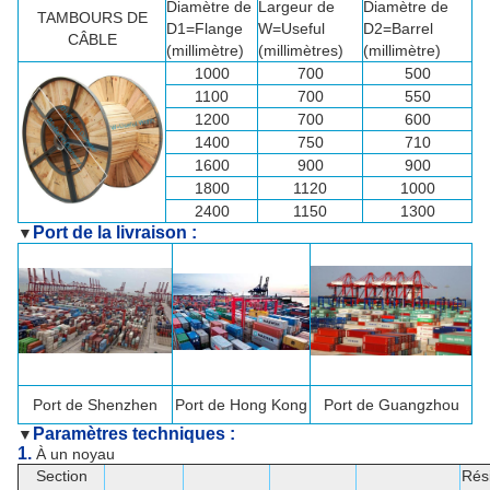
Diamètre de
Largeur de
Diamètre de
TAMBOURS DE
D1=Flange
W=Useful
D2=Barrel
CÂBLE
(millimètre)
(millimètres)
(millimètre)
1000
700
500
1100
700
550
1200
700
600
1400
750
710
1600
900
900
1800
1120
1000
2400
1150
1300
Port de la livraison :
▼
Port de
Shenzhen
Port de Hong Kong
Port de Guangzhou
Paramètres techniques :
▼
1.
À un noyau
Section
Rés