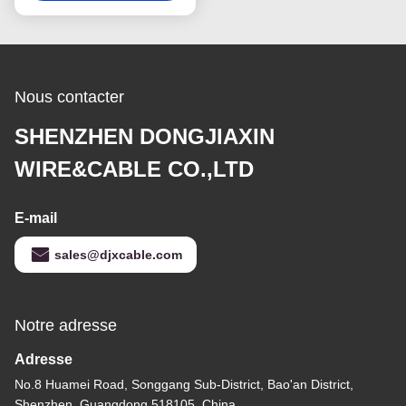
3×10mm2
Nous contacter
SHENZHEN DONGJIAXIN
WIRE&CABLE CO.,LTD
E-mail
sales@djxcable.com
Notre adresse
Adresse
No.8 Huamei Road, Songgang Sub-District, Bao'an District,
Shenzhen, Guangdong 518105, China