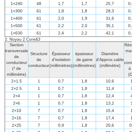
1×240
48
1,7
1,7
25,7
0
1×300
61
1,8
1,8
28,3
0
1×400
61
2,0
1,9
31,6
0
1×500
61
2,2
2,0
35,1
0
1×630
61
2,4
2,2
42,1
0
2.
Noyau 2 Core&3
Section
Rés
transversale
ma
Structure
Épaisseur
épaisseur
Diamètre
de
de
d'isolation
de gaine
d'Approx.cable
conducteur
con
conducteur
(millimètres)
(millimètres)
(millimètre)
(² de
à
millimètre)
(
2×1.5
1
0,7
1,8
10,6
2×2.5
1
0,7
1,8
11,4
2×4
1
0,7
1,8
12,4
2×6
1
0,7
1,8
13,2
2×10
7
0,7
1,8
15,4
2×16
7
0,7
1,8
17,4
2×25
7
0,9
1,8
20,6
0