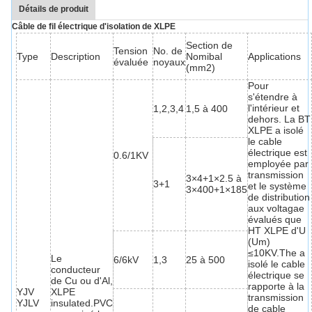
Détails de produit
Câble de fil électrique d'isolation de XLPE
Section de
Tension
No. de
Type
Description
Nomibal
Applications
évaluée
noyaux
(mm2)
Pour
s'étendre à
l'intérieur et
1,2,3,4
1,5 à 400
dehors. La BT
XLPE a isolé
le cable
électrique est
0.6/1KV
employée par
transmission
3×4+1×2.5 à
3+1
et le système
3×400+1×185
de distribution
aux voltagae
évalués que
HT XLPE d'U
(Um)
≤10KV.The a
Le
6/6kV
1,3
25 à 500
isolé le cable
conducteur
électrique se
de Cu ou d'Al,
rapporte à la
YJV
XLPE
transmission
YJLV
insulated.PVC
de cable