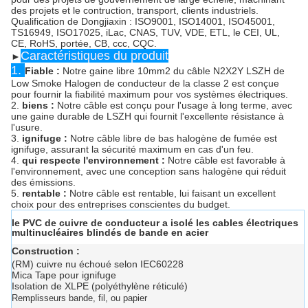
des projets et le contruction, transport, clients industriels.
Qualification de Dongjiaxin : ISO9001, ISO14001, ISO45001,
TS16949, ISO17025, iLac, CNAS, TUV, VDE, ETL, le CEI, UL,
CE, RoHS, portée, CB, ccc, CQC.
Caractéristiques du produit
►
1.
Fiable :
Notre gaine libre 10mm2 du câble N2X2Y LSZH de
Low Smoke Halogen de conducteur de la classe 2 est conçue
pour fournir la fiabilité maximum pour vos systèmes électriques.
2.
biens :
Notre câble est conçu pour l'usage à long terme, avec
une gaine durable de LSZH qui fournit l'excellente résistance à
l'usure.
3.
ignifuge :
Notre câble libre de bas halogène de fumée est
ignifuge, assurant la sécurité maximum en cas d'un feu.
4.
qui respecte l'environnement :
Notre câble est favorable à
l'environnement, avec une conception sans halogène qui réduit
des émissions.
5.
rentable :
Notre câble est rentable, lui faisant un excellent
choix pour des entreprises conscientes du budget.
le PVC de cuivre de conducteur a isolé les cables électriques
multinucléaires blindés de bande en acier
Construction :
(RM) cuivre nu échoué selon IEC60228
Mica Tape pour ignifuge
Isolation de XLPE (polyéthylène réticulé)
Remplisseurs bande, fil, ou papier