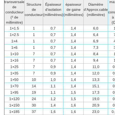
transversale
ma
Structure
Épaisseur
épaisseur
Diamètre
de
de
d'isolation
de gaine
d'Approx.cable
conducteur
con
conducteur
(millimètres)
(millimètres)
(millimètre)
(² de
à
millimètre)
(
1×1.5
1
0,7
1,4
6,0
1×2.5
1
0,7
1,4
6,4
1×4
1
0,7
1,4
6,9
1×6
1
0,7
1,4
7,3
1×10
7
0,7
1,4
8,4
1×16
7
0,7
1,4
9,4
1×25
7
0,9
1,4
11,0
0
1×35
7
0,9
1,4
12,0
0
1×50
10
1,0
1,4
13,3
0
1×70
14
1,1
1,4
15,1
0
1×95
19
1,1
1,5
17,3
0
1×120
24
1,2
1,5
19,0
0
1×150
30
1,4
1,6
20,9
0
1×185
37
1,6
1,6
23,0
0