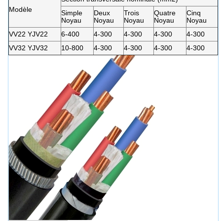
Modèle
Simple
Deux
Trois
Quatre
Cinq
Noyau
Noyau
Noyau
Noyau
Noyau
VV22 YJV22
6-400
4-300
4-300
4-300
4-300
VV32 YJV32
10-800
4-300
4-300
4-300
4-300