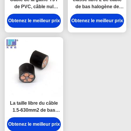
de PVC, câble nul
de bas halogène de
d'halogène de basse
fumée de 10mm2 LSZH
Obtenez le meilleur prix
fumée à un noyau de
N2X2Y pour des projets
Obtenez le meilleur prix
95mm2 35mm2 50mm2
de câblage électriques
La taille libre du câble
1.5-630mm2 de bas
halogène de fumée de
Obtenez le meilleur prix
WDZB-YJY a isolé