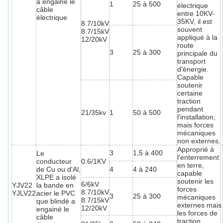
a engainé le
1
25 à 500
électrique
câble
entre 10KV-
électrique
35KV, il est
8.7/10kV
souvent
8.7/15kV
appliqué à la
12/20kV
route
3
25 à 300
principale du
transport
d'énergie.
Capable
soutenir
certaine
traction
pendant
21/35kv
1
50 à 500
l'installation,
mais forces
mécaniques
non externes.
Approprié à
3
1,5 à 400
Le
l'enterrement
conducteur
0.6/1KV
en terre,
de Cu ou d'Al,
4
4 à 240
capable
XLPE a isolé
soutenir les
6/6kV
YJV22
la bande en
forces
8.7/10kV
YJLV22
acier le PVC
3
25 à 300
mécaniques
8.7/15kV
que blindé a
externes mais
12/20kV
engainé le
les forces de
câble
traction