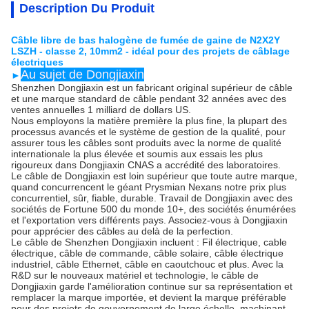
Description Du Produit
Câble libre de bas halogène de fumée de gaine de N2X2Y
LSZH - classe 2, 10mm2 - idéal pour des projets de câblage
électriques
Au sujet de Dongjiaxin
►
Shenzhen Dongjiaxin est un fabricant original supérieur de câble
et une marque standard de câble pendant 32 années avec des
ventes annuelles 1 milliard de dollars US.
Nous employons la matière première la plus fine, la plupart des
processus avancés et le système de gestion de la qualité, pour
assurer tous les câbles sont produits avec la norme de qualité
internationale la plus élevée et soumis aux essais les plus
rigoureux dans Dongjiaxin CNAS a accrédité des laboratoires.
Le câble de Dongjiaxin est loin supérieur que toute autre marque,
quand concurrencent le géant Prysmian Nexans notre prix plus
concurrentiel, sûr, fiable, durable. Travail de Dongjiaxin avec des
sociétés de Fortune 500 du monde 10+, des sociétés énumérées
et l'exportation vers différents pays. Associez-vous à Dongjiaxin
pour apprécier des câbles au delà de la perfection.
Le câble de Shenzhen Dongjiaxin incluent : Fil électrique, cable
électrique, câble de commande, câble solaire, câble électrique
industriel, câble Ethernet, câble en caoutchouc et plus. Avec la
R&D sur le nouveaux matériel et technologie, le câble de
Dongjiaxin garde l'amélioration continue sur sa représentation et
remplacer la marque importée, et devient la marque préférable
pour des projets de gouvernement de large échelle, machinant