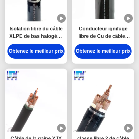
Isolation libre du câble
Conducteur ignifuge
XLPE de bas halogène
libre de Cu de câbles
de la fumée YJY23
d'halogène du noyau
Obtenez le meilleur prix
ignifuge
Obtenez le meilleur prix
LZSH de WDZ-YJY
N2X2Y 4
Câble de la gaine YJY
classe libre 2 de câble