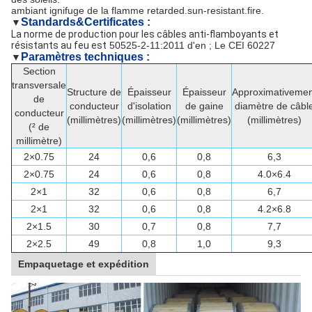
ambiant ignifuge de la flamme retarded.sun-resistant.fire.
Standards&Certificates :
▼
La norme de production pour les câbles anti-flamboyants et 
résistants au feu est
50525-2-11:2011 d'en ; Le CEI 60227
Paramètres techniques :
▼
Section
transversale
Structure de
Épaisseur
Épaisseur
Approximativemen
de
conducteur
d'isolation
de gaine
diamètre de câbl
conducteur
(millimètres)
(millimètres)
(millimètres)
(millimètres)
(² de
millimètre)
2×0.75
24
0,6
0,8
6,3
2×0.75
24
0,6
0,8
4.0×6.4
2×1
32
0,6
0,8
6,7
2×1
32
0,6
0,8
4.2×6.8
2×1.5
30
0,7
0,8
7,7
2×2.5
49
0,8
1,0
9,3
Empaquetage et expédition