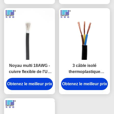
Noyau multi 18AWG -
3 câble isolé
cuivre flexible de l'UL
thermoplastique
2464 industriels du
d'A.W.G. du conducteur
câble 26AWG électrique
Obtenez le meilleur prix
Obtenez le meilleur prix
10, fil industriel de
SJT/SJTW 500 pi