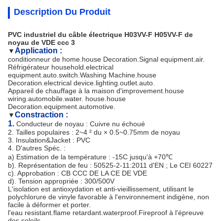
Description Du Produit
PVC industriel du câble électrique H03VV-F H05VV-F de
noyau de VDE ccc 3
Application :
▼
conditionneur de home.house Decoration.Signal equipment.air. 
Réfrigérateur household.electrical 
equipment.auto.switch.Washing Machine.house 
Decoration.electrical device.lighting.outlet.auto.
Appareil de chauffage à la maison d'improvement.house 
wiring.automobile.water. house.house 
Decoration.equipment.automotive.
Constraction :
▼
1.
Conducteur de noyau : Cuivre nu échoué
2. Tailles populaires : 2~4 ² du × 0.5~0.75mm de noyau
3. Insulation&Jacket : PVC
4. D'autres Spéc. :
a) Estimation de la température : -15C jusqu'à +70℃
b). Représentation de feu : 50525-2-11:2011 d'EN ; Le CEI 60227
c). Approbation : CB CCC DE LA CE DE VDE
d). Tension appropriée : 300/500V
L'isolation est antioxydation et anti-vieillissement, utilisant le
polychlorure de vinyle favorable à l'environnement indigène, non
facile à déformer et porter.
l'eau resistant.flame retardant.waterproof.Fireproof à l'épreuve
des soleils.