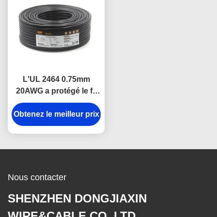
L'UL 2464 0.75mm
20AWG a protégé le fil
protégé résistant d'huile
Obtenez le meilleur prix
industrielle de câble
électrique
Nous contacter
SHENZHEN DONGJIAXIN
WIRE&CABLE CO.,LTD