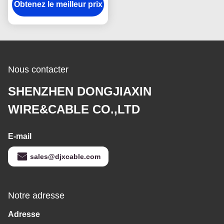
câbles résistants au feu
Obtenez le meilleur prix
de noyau de RTTZ 2
Nous contacter
SHENZHEN DONGJIAXIN
WIRE&CABLE CO.,LTD
E-mail
sales@djxcable.com
Notre adresse
Adresse