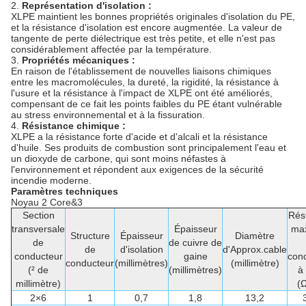
2.
Représentation d'isolation :
XLPE maintient les bonnes propriétés originales d'isolation du PE,
et la résistance d'isolation est encore augmentée. La valeur de
tangente de perte diélectrique est très petite, et elle n'est pas
considérablement affectée par la température.
3.
Propriétés mécaniques :
En raison de l'établissement de nouvelles liaisons chimiques
entre les macromolécules, la dureté, la rigidité, la résistance à
l'usure et la résistance à l'impact de XLPE ont été améliorés,
compensant de ce fait les points faibles du PE étant vulnérable
au stress environnemental et à la fissuration.
4.
Résistance chimique :
XLPE a la résistance forte d'acide et d'alcali et la résistance
d'huile. Ses produits de combustion sont principalement l'eau et
un dioxyde de carbone, qui sont moins néfastes à
l'environnement et répondent aux exigences de la sécurité
incendie moderne.
Paramètres techniques
Noyau 2 Core&3
Section
Rés
transversale
Épaisseur
ma
Structure
Épaisseur
Diamètre
de
de cuivre de
de
d'isolation
d'Approx.cable
conducteur
gaine
con
conducteur
(millimètres)
(millimètre)
(² de
(millimètres)
à
millimètre)
(
2×6
1
0,7
1,8
13,2