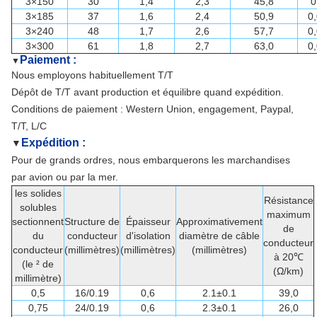
3×150
30
1,4
2,3
45,8
0
3×185
37
1,6
2,4
50,9
0
3×240
48
1,7
2,6
57,7
0
3×300
61
1,8
2,7
63,0
0
Paiement :
▼
Nous employons habituellement T/T
Dépôt de T/T avant production et équilibre quand expédition.
Conditions de paiement : Western Union, engagement, Paypal,
T/T, L/C
Expédition :
▼
Pour de grands ordres, nous embarquerons les marchandises
par avion ou par la mer.
les solides
Résistance
solubles
maximum
sectionnent
Structure de
Épaisseur
Approximativement
de
du
conducteur
d'isolation
diamètre de câble
conducteur
conducteur
(millimètres)
(millimètres)
(millimètres)
à 20℃
(le ² de
(Ω/km)
millimètre)
0,5
16/0.19
0,6
2.1±0.1
39,0
0,75
24/0.19
0,6
2.3±0.1
26,0