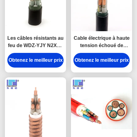
Les câbles résistants au
Cable électrique à haute
feu de WDZ-YJY N2X2Y
tension échoué de
0.6/1KV cuivrent le
noyau, câble résistant
conducteur XLPE isolés
Obtenez le meilleur prix
au feu de XLPE 0.6-1kV
Obtenez le meilleur prix