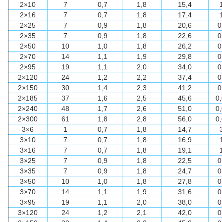
2×10
7
0,7
1,8
15,4
2×16
7
0,7
1,8
17,4
2×25
7
0,9
1,8
20,6
0
2×35
7
0,9
1,8
22,6
0
2×50
10
1,0
1,8
26,2
0
2×70
14
1,1
1,9
29,8
0
2×95
19
1,1
2,0
34,0
0
2×120
24
1,2
2,2
37,4
0
2×150
30
1,4
2,3
41,2
0
2×185
37
1,6
2,5
45,6
0
2×240
48
1,7
2,6
51,0
0
2×300
61
1,8
2,8
56,0
0
3×6
1
0,7
1,8
14,7
3×10
7
0,7
1,8
16,9
3×16
7
0,7
1,8
19,1
3×25
7
0,9
1,8
22,5
0
3×35
7
0,9
1,8
24,7
0
3×50
10
1,0
1,8
27,8
0
3×70
14
1,1
1,9
31,6
0
3×95
19
1,1
2,0
38,0
0
3×120
24
1,2
2,1
42,0
0