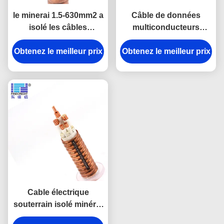
le minerai 1.5-630mm2 a
Câble de données
isolé les câbles
multiconducteurs
résistants au feu a
ignifugé 3×25+1×16MM2
Obtenez le meilleur prix
échoué le conducteur
Obtenez le meilleur prix
LSZH 600/1000V
de cuivre
DJXcable avec
protection incendie
Cable électrique
souterrain isolé minéral
de l'utilisation LZSH de