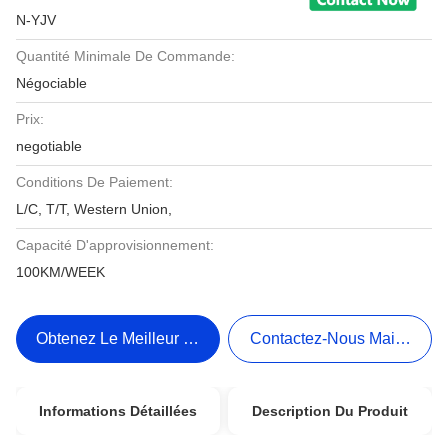
N-YJV
Quantité Minimale De Commande:
Négociable
Prix:
negotiable
Conditions De Paiement:
L/C, T/T, Western Union,
Capacité D'approvisionnement:
100KM/WEEK
Obtenez Le Meilleur Prix
Contactez-Nous Maintenant
Informations Détaillées
Description Du Produit