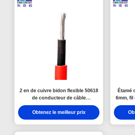
2 en de cuivre bidon flexible 50618
Étamé c
de conducteur de câble
6mm, fil
photovoltaïque de PFG 1169
Obtenez le meilleur prix
H1Z2Z2-K
Obt