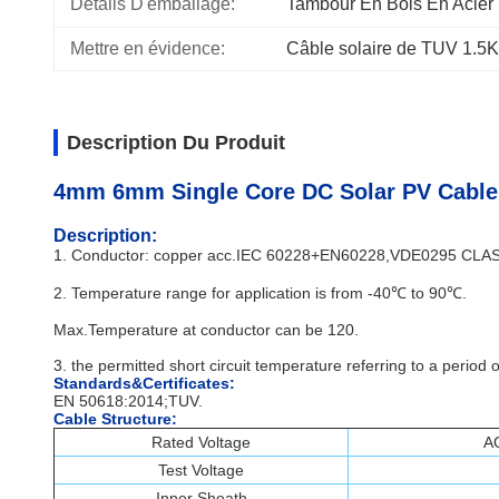
Détails D'emballage:
Tambour En Bois En Acier
Mettre en évidence:
Câble solaire de TUV 1.
Description Du Produit
4mm 6mm Single Core DC Solar PV Cable ,
Description:
1. Conductor: copper acc.IEC 60228+EN60228,VDE0295 CLASS
2. Temperature range for application is from -40℃ to 90℃.
Max.Temperature at conductor can be 120.
3. the permitted short circuit temperature referring to a period o
Standards&Certificates:
EN 50618:2014;TUV.
Cable Structure:
Rated Voltage
A
Test Voltage
Inner Sheath