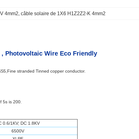
5KV 4mm2
, 
câble solaire de 1X6 H1Z2Z2-K 4mm2
 Photovoltaic Wire Eco Friendly
5,Fine stranded Tinned copper conductor.
f 5s is 200.
C 0.6/1KV; DC 1.8KV
6500V
XLPE