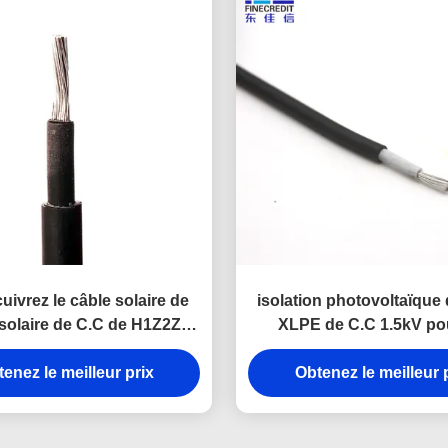
uivrez le câble solaire de
isolation photovoltaïque
 solaire de C.C de H1Z2Z2-
XLPE de C.C 1.5kV pou
K 1.5kV
systèmes solaire
enez le meilleur prix
Obtenez le meilleur 