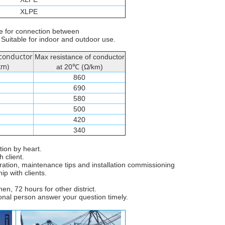
XLPE
ble for connection between
 Suitable for indoor and outdoor use.
 conductor
Max resistance of conductor
km)
at 20℃ (Ω/km)
860
690
580
500
420
340
tion by heart.
 client.
eration, maintenance tips and installation commissioning
ip with clients.
n, 72 hours for other district.
ional person answer your question timely.