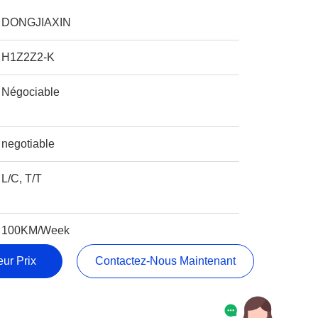
DONGJIAXIN
H1Z2Z2-K
Négociable
negotiable
L/C, T/T
100KM/Week
ur Prix
Contactez-Nous Maintenant