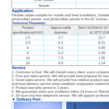
Sheath
Application:
Flexible cables suitable for mobile and fixed installation; Suita
photovoltaic panels, and photovoltaic panels to the AC inverter;
Technical Parameter:
Max resistance of
Product
Approx.cable
(mm²)
at 20℃ (Ω/
specifications
diameter
1.5
4.7
13.7
2.5
5.2
8.21
4
5.6
5.09
6
6.3
3.39
10
7.5
1.95
16
8.8
1.24
Service
1. Customer is God. We will cherish every client, every coopera
2. Free pre-sales service. We will provide best proposal for each
3. Good sales service. We will provide free relative product op
technical advisory service when establish cooperation relationsh
4. Product warranty period is 2 years.
5. We guarantee solve your problems within 24 hours in Shenzhe
6. 24 hours hot-line telephone service. We will appoint profess
▼ Delivery Port :