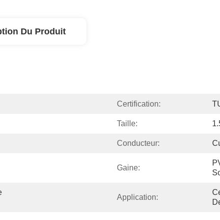
ption Du Produit
Certification:
T
Taille:
1
Conducteur:
Cu
PV
Gaine:
So
 
Ce
Application:
De