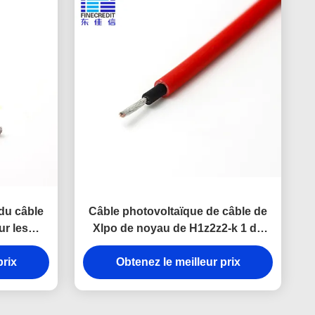
 du câble
Câble photovoltaïque de câble de
r les
Xlpo de noyau de H1z2z2-k 1 de
s
lumière du soleil de PVC de
prix
certification résistante solaire de la
Obtenez le meilleur prix
gaine TUV