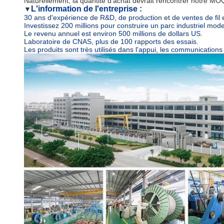
Naturellement, la quantité d'achat devrait rencontrer notre MO
L'information de l'entreprise :
▼
30 ans d'expérience de R&D, de production et de ventes de fil 
Investissez 200 millions pour construire un parc industriel mo
Le revenu annuel est environ 500 millions de dollars US.
Laboratoire de CNAS, plus de 100 rapports des essais.
Les produits sont très utilisés dans l'appui, les communications