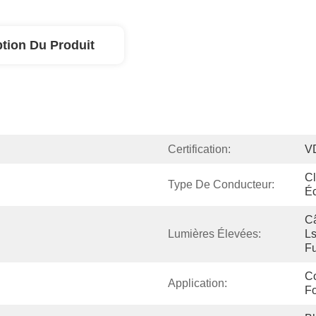
ption Du Produit
Certification:
V
Cl
Type De Conducteur:
É
Câ
Lumières Élevées:
Ls
F
Co
Application:
F