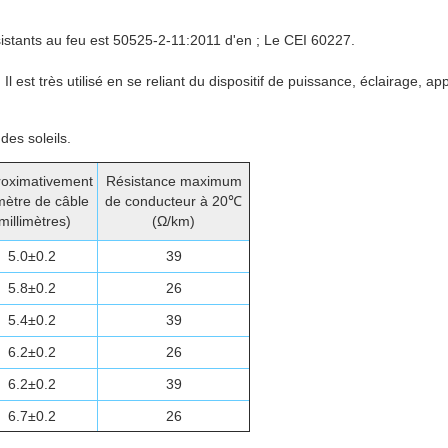
istants au feu est
50525-2-11:2011 d'en ;
Le CEI 60227.
Il est très utilisé en se reliant du dispositif de puissance, éclairage, ap
des soleils.
oximativement
Résistance maximum
mètre de câble
de conducteur à 20℃
millimètres)
(Ω/km)
5.0±0.2
39
5.8±0.2
26
5.4±0.2
39
6.2±0.2
26
6.2±0.2
39
6.7±0.2
26