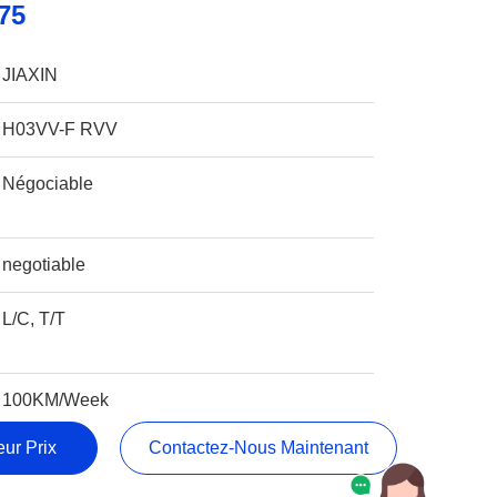
75
JIAXIN
H03VV-F RVV
Négociable
negotiable
L/C, T/T
100KM/Week
ur Prix
Contactez-Nous Maintenant