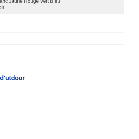
anc Jaune Rouge Vert Bleu 
ir
 d'utdoor