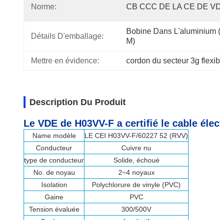
Norme:
CB CCC DE LA CE DE V
Bobine Dans L'aluminium (
Détails D'emballage:
M)
Mettre en évidence:
cordon du secteur 3g flexib
Description Du Produit
Le VDE de H03VV-F a certifié le cable éle
Name modèle
LE CEI H03VV-F/60227 52 (RVV)
Conducteur
Cuivre nu
type de conducteur
Solide, échoué
No. de noyau
2~4 noyaux
Isolation
Polychlorure de vinyle (PVC)
Gaine
PVC
Tension évaluée
300/500V