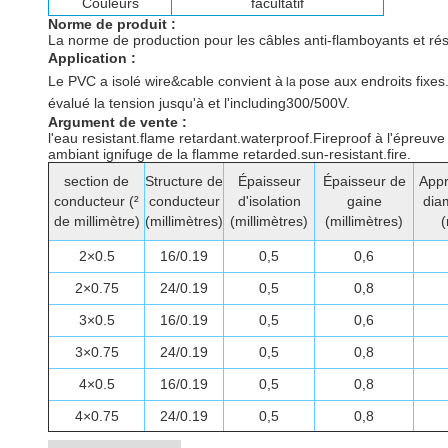
Couleurs
facultatif
Norme de produit :
La norme de production pour les câbles anti-flamboyants et rés
Application :
Le PVC a isolé wire&cable
convient à
pose aux endroits fixes. 
la
évalué la tension jusqu'à et l'including300/500V.
Argument de vente :
l'eau resistant.flame retardant.waterproof.Fireproof à l'épreuve 
ambiant ignifuge de la flamme retarded.sun-resistant.fire.
section de
Structure de
Épaisseur
Épaisseur de
Appr
conducteur (²
conducteur
d'isolation
gaine
dia
de millimètre)
(millimètres)
(millimètres)
(millimètres)
(
2×0.5
16/0.19
0,5
0,6
2×0.75
24/0.19
0,5
0,8
3×0.5
16/0.19
0,5
0,6
3×0.75
24/0.19
0,5
0,8
4×0.5
16/0.19
0,5
0,8
4×0.75
24/0.19
0,5
0,8