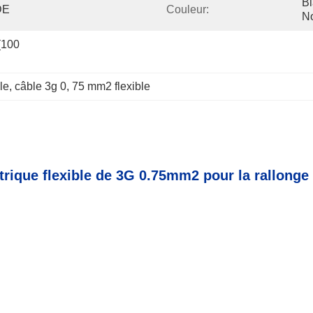
Bl
DE
Couleur:
No
100 
le
, 
câble 3g 0
, 
75 mm2 flexible
ctrique flexible de 3G 0.75mm2 pour la rallonge