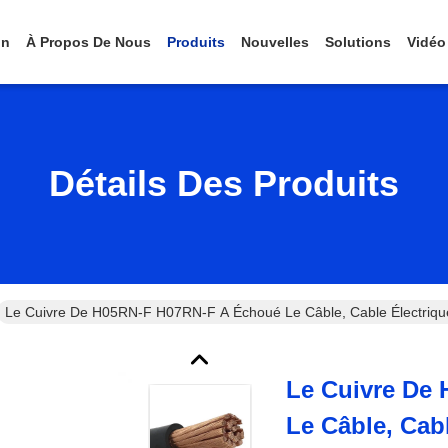
on
À Propos De Nous
Produits
Nouvelles
Solutions
Vidéo
Détails Des Produits
Le Cuivre De H05RN-F H07RN-F A Échoué Le Câble, Cable Électriq
Le Cuivre De
Le Câble, Cab