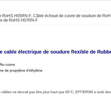
 de RoHS H05RN-F
, 
Câble échoué de cuivre de soudure de Ro
dure de RoHS H07RN-F
 cable électrique de soudure flexible de Rubb
 Nu-cuivre.
ne de propylène d'éthylène
s câbles ne devrait pas être plus haut que 65°C, EPT/EPDM a isolé des 