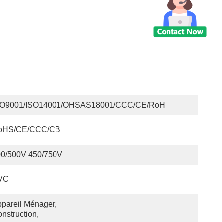
SO9001/ISO14001/OHSAS18001/CCC/CE/RoH
oHS/CE/CCC/CB
00/500V 450/750V
VC
pareil Ménager, 
nstruction,