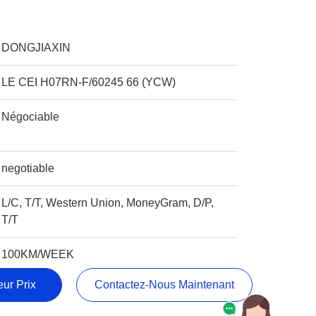
DONGJIAXIN
LE CEI H07RN-F/60245 66 (YCW)
Négociable
negotiable
L/C, T/T, Western Union, MoneyGram, D/P,
T/T
100KM/WEEK
ur Prix
Contactez-Nous Maintenant