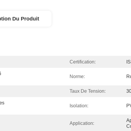
ption Du Produit
Certification:
I
 
Norme:
R
Taux De Tension:
3
s 
Isolation:
P
Ap
Application:
Co