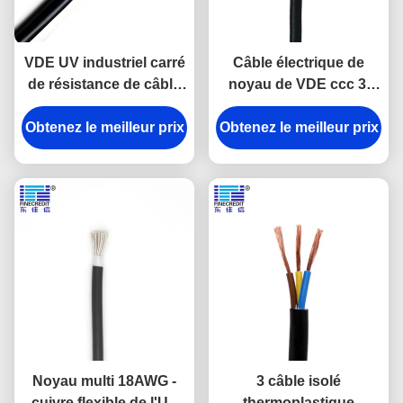
VDE UV industriel carré
Câble électrique de
de résistance de câble
noyau de VDE ccc 3,
électrique de H03VV-
câbles électriques de
Obtenez le meilleur prix
F/RVV 3 * 0,5
Obtenez le meilleur prix
PVC de H03VV-F
H05VV-F
Noyau multi 18AWG -
3 câble isolé
cuivre flexible de l'UL
thermoplastique