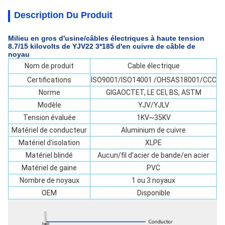
Description Du Produit
Milieu en gros d'usine/câbles électriques à haute tension
8.7/15 kilovolts de YJV22 3*185 d'en cuivre de câble de
noyau
Nom de produit
Cable électrique
Certifications
ISO9001/ISO14001 /OHSAS18001/CCC
Norme
GIGAOCTET, LE CEI, BS, ASTM
Modèle
YJV/YJLV
Tension évaluée
1KV~35KV
Matériel de conducteur
Aluminium de cuivre
Matériel d'isolation
XLPE
Matériel blindé
Aucun/fil d'acier de bande/en acier
Matériel de gaine
PVC
Nombre de noyaux
1 ou 3 noyaux
OEM
Disponible