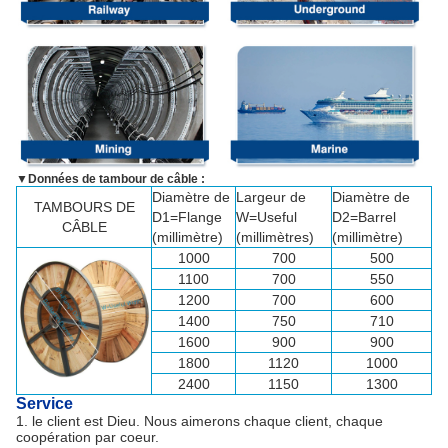
▼
Données de tambour de câble :
Diamètre de
Largeur de
Diamètre de
TAMBOURS DE
D1=Flange
W=Useful
D2=Barrel
CÂBLE
(millimètre)
(millimètres)
(millimètre)
1000
700
500
1100
700
550
1200
700
600
1400
750
710
1600
900
900
1800
1120
1000
2400
1150
1300
Service
1. le client est Dieu. Nous aimerons chaque client, chaque
coopération par coeur.