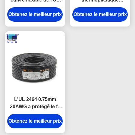
2464 industriels du
d'A.W.G. du conducteur
câble 26AWG électrique
Obtenez le meilleur prix
Obtenez le meilleur prix
10, fil industriel de
SJT/SJTW 500 pi
L'UL 2464 0.75mm
20AWG a protégé le fil
protégé résistant d'huile
Obtenez le meilleur prix
industrielle de câble
électrique