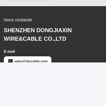
Nous contacter
SHENZHEN DONGJIAXIN
WIRE&CABLE CO.,LTD
E-mail
sales@djxcable.com
Notre adresse
Adresse
No.8 Huamei Road, Songgang Sub-District, Bao'an District,
Shenzhen, Guangdong 518105, China