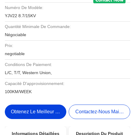
Numéro De Modèle:
YJV22 8.7/15KV
Quantité Minimale De Commande:
Négociable
Prix:
negotiable
Conditions De Paiement:
L/C, T/T, Western Union,
Capacité D'approvisionnement:
100KM/WEEK
Obtenez Le Meilleur Prix
Contactez-Nous Maintenant
Informations Détaillées
Description Du Produit