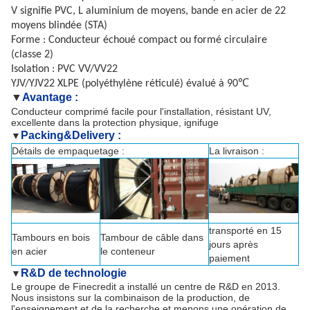
V signifie PVC, L aluminium de moyens, bande en acier de 22
moyens blindée (STA)
Forme : Conducteur échoué compact ou formé circulaire
(classe 2)
Isolation : PVC VV/VV22
YJV/YJV22 XLPE (polyéthylène réticulé) évalué à 90℃
Avantage :
▼
Conducteur comprimé facile pour l'installation, résistant UV,
excellente dans la protection physique, ignifuge
Packing&Delivery :
▼
Détails de empaquetage :
La livraison :
transporté en 15
Tambours en bois
Tambour de câble dans
jours après
en acier
le conteneur
paiement
R&D de technologie
▼
Le groupe de Finecredit a installé un centre de R&D en 2013.
Nous insistons sur la combinaison de la production, de
l'enseignement et de la recherche et menons une opération de