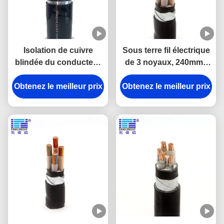
Isolation de cuivre
Sous terre fil électrique
blindée du conducteur
de 3 noyaux, 240mm2
XLPE de câble
24kv 6,6 kilovolts de
Obtenez le meilleur prix
électrique de la bande
Obtenez le meilleur prix
N2XRY STA de cable
1KV en acier
électrique