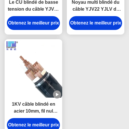
Le CU blindé de basse
Noyau multi blindé du
tension du câble YJV22
câble YJV22 YJLV de
électrique a échoué
noyau de bande de
Obtenez le meilleur prix
Obtenez le meilleur prix
double bonne affaire
1KV câble blindé en
acier 10mm, fil nul
d'halogène de basse
Obtenez le meilleur prix
fumée de LZSH XLPE