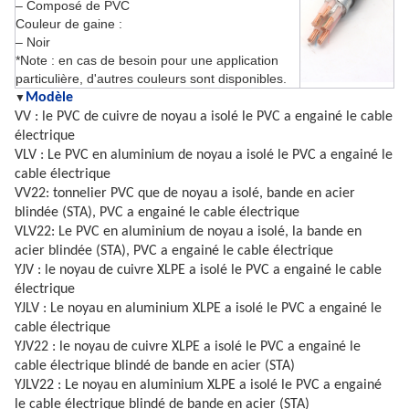
– Composé de PVC
Couleur de gaine :
– Noir
*Note : en cas de besoin pour une application
particulière, d'autres couleurs sont disponibles.
Modèle
▼
VV :
le PVC de cuivre de noyau a isolé le PVC a engainé le cable
électrique
VLV : Le PVC en aluminium de noyau a isolé le PVC a engainé le
cable électrique
VV22: tonnelier PVC que de noyau a isolé, bande en acier
blindée (STA), PVC a engainé le cable électrique
VLV22:
Le PVC en aluminium de noyau a isolé, la bande en
acier blindée (STA), PVC a engainé le cable électrique
YJV : le noyau de cuivre XLPE a isolé le PVC a engainé le cable
électrique
YJLV : Le noyau en aluminium XLPE a isolé le PVC a engainé le
cable électrique
YJV22 : le noyau de cuivre XLPE a isolé le PVC a engainé le
cable électrique blindé de bande en acier (STA)
YJLV22 : Le noyau en aluminium XLPE a isolé le PVC a engainé
le cable électrique blindé de bande en acier (STA)