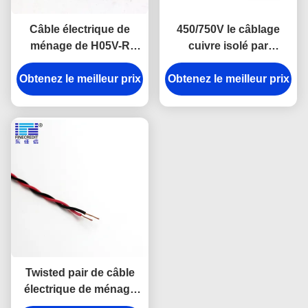
Câble électrique de
450/750V le câblage
ménage de H05V-R
cuivre isolé par
H07V-R 0.5mm2 à un
monocaténaire H07V K
Obtenez le meilleur prix
noyau pour la
Obtenez le meilleur prix
ccc a énuméré
construction
Twisted pair de câble
électrique de ménage
de noyau de 0.6/1KV