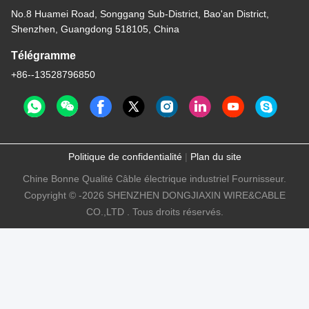
No.8 Huamei Road, Songgang Sub-District, Bao'an District,
Shenzhen, Guangdong 518105, China
Télégramme
+86--13528796850
Politique de confidentialité
|
Plan du site
Chine Bonne Qualité Câble électrique industriel Fournisseur.
Copyright © -2026 SHENZHEN DONGJIAXIN WIRE&CABLE
CO.,LTD . Tous droits réservés.