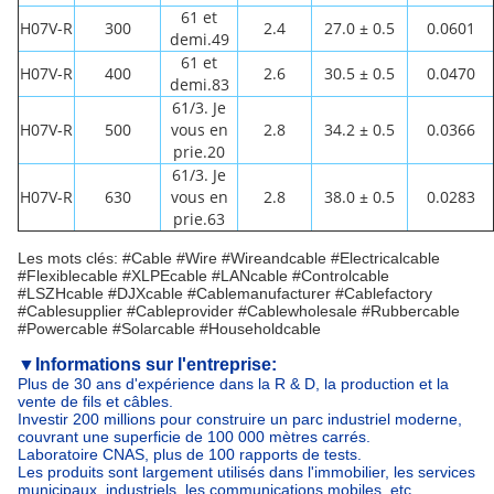
61 et
H07V-R
300
2.4
27.0 ± 0.5
0.0601
demi.49
61 et
H07V-R
400
2.6
30.5 ± 0.5
0.0470
demi.83
61/3. Je
H07V-R
500
vous en
2.8
34.2 ± 0.5
0.0366
prie.20
61/3. Je
H07V-R
630
vous en
2.8
38.0 ± 0.5
0.0283
prie.63
Les mots clés: #Cable #Wire #Wireandcable #Electricalcable
#Flexiblecable #XLPEcable #LANcable #Controlcable
#LSZHcable #DJXcable #Cablemanufacturer #Cablefactory
#Cablesupplier #Cableprovider #Cablewholesale #Rubbercable
#Powercable #Solarcable #Householdcable
▼
Informations sur l'entreprise:
Plus de 30 ans d'expérience dans la R & D, la production et la
vente de fils et câbles.
Investir 200 millions pour construire un parc industriel moderne,
couvrant une superficie de 100 000 mètres carrés.
Laboratoire CNAS, plus de 100 rapports de tests.
Les produits sont largement utilisés dans l'immobilier, les services
municipaux, industriels, les communications mobiles, etc.