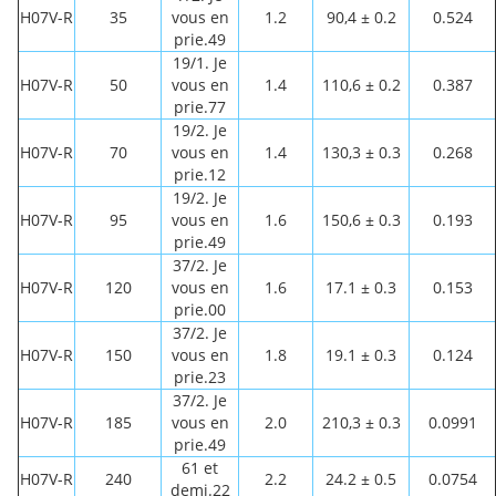
H07V-R
35
vous en
1.2
90,4 ± 0.2
0.524
prie.49
19/1. Je
H07V-R
50
vous en
1.4
110,6 ± 0.2
0.387
prie.77
19/2. Je
H07V-R
70
vous en
1.4
130,3 ± 0.3
0.268
prie.12
19/2. Je
H07V-R
95
vous en
1.6
150,6 ± 0.3
0.193
prie.49
37/2. Je
H07V-R
120
vous en
1.6
17.1 ± 0.3
0.153
prie.00
37/2. Je
H07V-R
150
vous en
1.8
19.1 ± 0.3
0.124
prie.23
37/2. Je
H07V-R
185
vous en
2.0
210,3 ± 0.3
0.0991
prie.49
61 et
H07V-R
240
2.2
24.2 ± 0.5
0.0754
demi.22