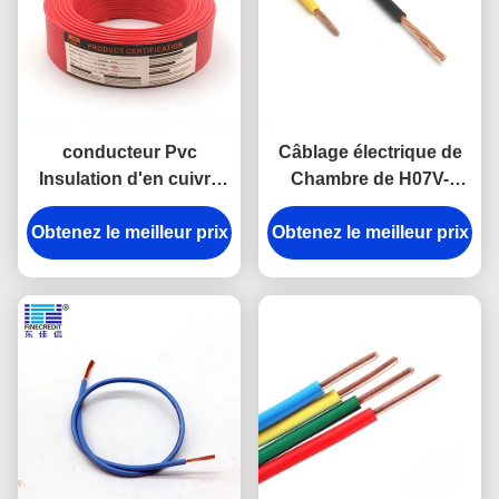
conducteur Pvc
Câblage électrique de
Insulation d'en cuivre
Chambre de H07V-
de 2.5-10mm2 H07 V-K
R/H07V-K rv, 1,5 à la
Obtenez le meilleur prix
Household Electrical
Obtenez le meilleur prix
connexion 185mm2
Cable
flexible le fil