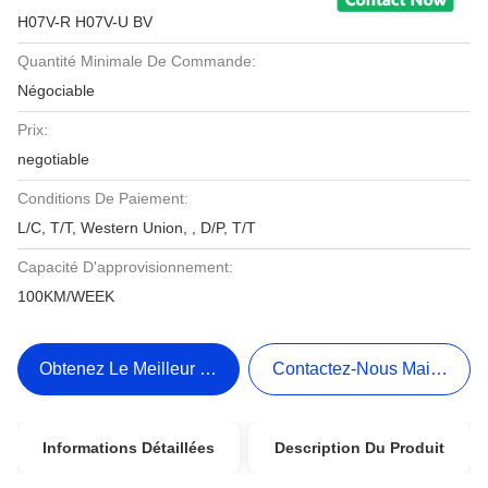
H07V-R H07V-U BV
Quantité Minimale De Commande:
Négociable
Prix:
negotiable
Conditions De Paiement:
L/C, T/T, Western Union, , D/P, T/T
Capacité D'approvisionnement:
100KM/WEEK
Obtenez Le Meilleur Prix
Contactez-Nous Maintenant
Informations Détaillées
Description Du Produit