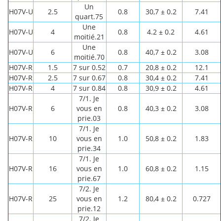
Un
H07V-U
2.5
0.8
30,7 ± 0.2
7.41
quart.75
Une
H07V-U
4
0.8
4.2 ± 0.2
4.61
moitié.21
Une
H07V-U
6
0.8
40,7 ± 0.2
3.08
moitié.70
H07V-R
1.5
7 sur 0.52
0.7
20,8 ± 0.2
12.1
H07V-R
2.5
7 sur 0.67
0.8
30,4 ± 0.2
7.41
H07V-R
4
7 sur 0.84
0.8
30,9 ± 0.2
4.61
7/1. Je
H07V-R
6
vous en
0.8
40,3 ± 0.2
3.08
prie.03
7/1. Je
H07V-R
10
vous en
1.0
50,8 ± 0.2
1.83
prie.34
7/1. Je
H07V-R
16
vous en
1.0
60,8 ± 0.2
1.15
prie.67
7/2. Je
H07V-R
25
vous en
1.2
80,4 ± 0.2
0.727
prie.12
7/2. Je