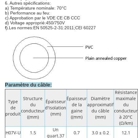
6. Autres spécifications:
a) Température nominale: 70°C
b) Performance au feu:
c) Approbation par le VDE CE CB CCC
d) Voltage approprié:450/750V
f).
Les normes:EN 50525-2-31:2011;CEI 60227
Paramètre du câble:
Résistance
Structure
Épaisseur
Diamètre
maximale
Type
Épaisseur
du
de la
approximatif
du
de
d'isolation
conducteur
gaine
du câble
conducteur
produit
(mm)
((mm)
((mm)
(mm)
à 20°C
(Ω/km)
Un
H07V-U
1.5
0.7
3.0 ± 0.2
12.1
quart.37